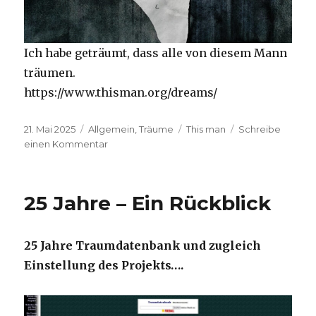
Ich habe geträumt, dass alle von diesem Mann
träumen.
https://www.thisman.org/dreams/
Veröffentlicht
Kategorien
Schlagwörter
21. Mai 2025
Allgemein
,
Träume
This man
Schreibe
am
zu
einen Kommentar
I.H.,
2025
25 Jahre – Ein Rückblick
25 Jahre Traumdatenbank und zugleich
Einstellung des Projekts….