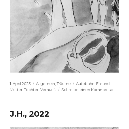
Veröffentlicht
Kategorien
Schlagwörter
1. April 2023
Allgemein
,
Träume
Autobahn
,
Freund
,
am
zu
Mutter
,
Tochter
,
Vernunft
Schreibe einen Kommentar
T.P.,
2023
J.H., 2022