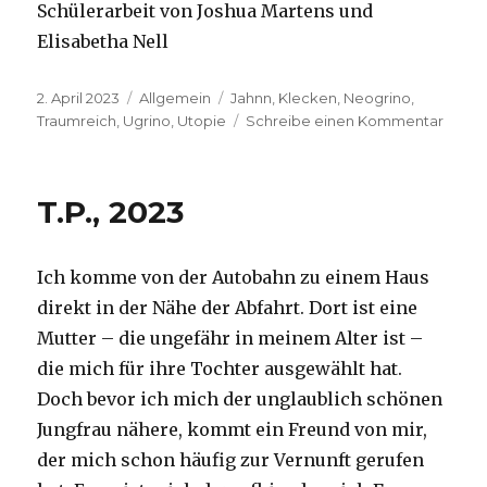
Schülerarbeit von Joshua Martens und
Elisabetha Nell
Veröffentlicht
Kategorien
Schlagwörter
2. April 2023
Allgemein
Jahnn
,
Klecken
,
Neogrino
,
am
zu
Traumreich
,
Ugrino
,
Utopie
Schreibe einen Kommentar
NEOG
–
Der
T.P., 2023
Glaub
an
ein
Ich komme von der Autobahn zu einem Haus
Traum
heute
direkt in der Nähe der Abfahrt. Dort ist eine
&
Mutter – die ungefähr in meinem Alter ist –
Rück
die mich für ihre Tochter ausgewählt hat.
zur
Kleck
Doch bevor ich mich der unglaublich schönen
Leben
Jungfrau nähere, kommt ein Freund von mir,
„Ugri
der mich schon häufig zur Vernunft gerufen
–
die