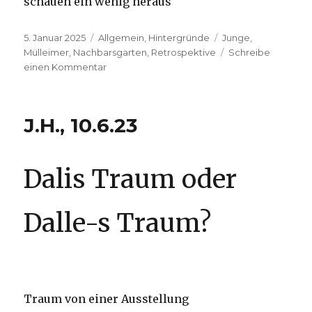
schauen ein wenig heraus
Veröffentlicht
Kategorien
Schlagwörter
5. Januar 2025
Allgemein
,
Hintergründe
Junge
,
am
Mülleimer
,
Nachbarsgarten
,
Retrospektive
Schreibe
zu
einen Kommentar
25
Jahre
–
J.H., 10.6.23
Ein
Rückblick
Dalis Traum oder
Dalle-s Traum?
Traum von einer Ausstellung