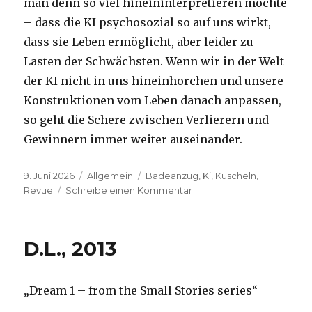
man denn so viel hineininterpretieren möchte
– dass die KI psychosozial so auf uns wirkt,
dass sie Leben ermöglicht, aber leider zu
Lasten der Schwächsten. Wenn wir in der Welt
der KI nicht in uns hineinhorchen und unsere
Konstruktionen vom Leben danach anpassen,
so geht die Schere zwischen Verlierern und
Gewinnern immer weiter auseinander.
Veröffentlicht
Kategorien
Schlagwörter
9. Juni 2026
Allgemein
Badeanzug
,
Ki
,
Kuscheln
,
am
zu
Revue
Schreibe einen Kommentar
J.H.,
2026
D.L., 2013
„Dream 1 – from the Small Stories series“