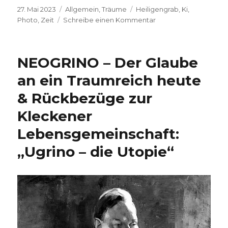
Veröffentlicht
Kategorien
Schlagwörter
27. Mai 2023
Allgemein
,
Träume
Heiligengrab
,
Ki
,
am
zu
Photo
,
Zeit
Schreibe einen Kommentar
K.I.,
23.5.23,
J.H.
NEOGRINO – Der Glaube
an ein Traumreich heute
& Rückbezüge zur
Kleckener
Lebensgemeinschaft:
„Ugrino – die Utopie“