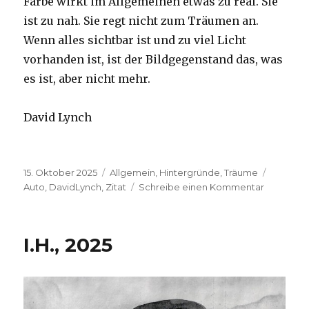
Farbe wirkt im Allgemeinen etwas zu real. Sie
ist zu nah. Sie regt nicht zum Träumen an.
Wenn alles sichtbar ist und zu viel Licht
vorhanden ist, ist der Bildgegenstand das, was
es ist, aber nicht mehr.
David Lynch
Veröffentlicht
Kategorien
Schlagw
15. Oktober 2025
Allgemein
,
Hintergründe
,
Träume
am
zu
Auto
,
DavidLynch
,
Zitat
Schreibe einen Kommentar
D.L.,
2013
I.H., 2025