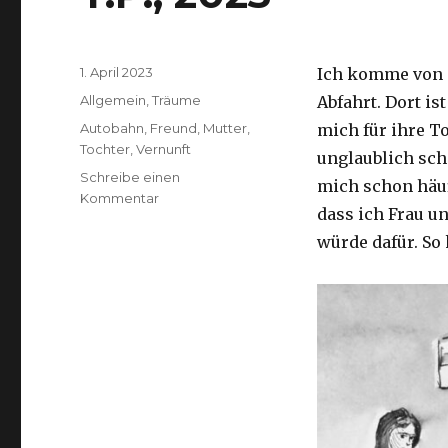
Veröffentlicht
1. April 2023
Ich komme von d
am
Kategorien
Allgemein
,
Träume
Abfahrt. Dort is
Schlagwörter
Autobahn
,
Freund
,
Mutter
,
mich für ihre T
Tochter
,
Vernunft
unglaublich sch
Schreibe einen
mich schon häuf
zu
Kommentar
dass ich Frau un
T.P.,
2023
würde dafür. So