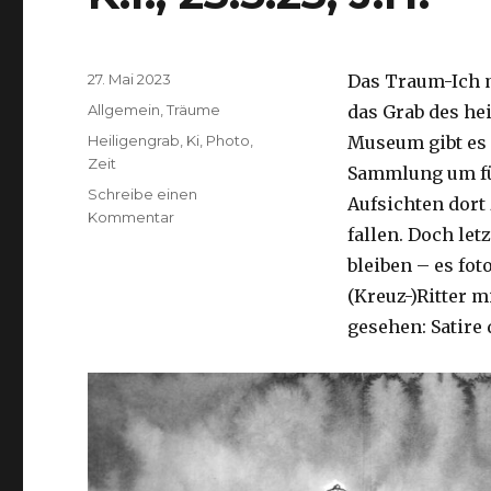
Veröffentlicht
27. Mai 2023
Das Traum-Ich m
am
Kategorien
Allgemein
,
Träume
das Grab des he
Schlagwörter
Heiligengrab
,
Ki
,
Photo
,
Museum gibt es 
Zeit
Sammlung um fün
Schreibe einen
Aufsichten dort
zu
Kommentar
fallen. Doch let
K.I.,
23.5.23,
bleiben – es fot
J.H.
(Kreuz-)Ritter m
gesehen: Satire 