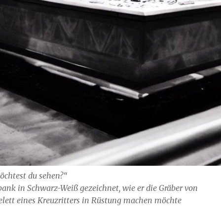
möchtest du sehen?“
nk in Schwarz-Weiß gezeichnet, wie er die Gräber von
Skelett eines Kreuzritters in Rüstung machen möchte