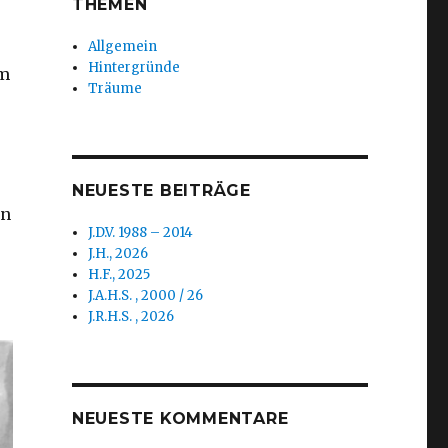
THEMEN
Allgemein
Hintergründe
um
Träume
NEUESTE BEITRÄGE
en
J.D.V. 1988 – 2014
J.H., 2026
H.F., 2025
J.A.H.S. , 2000 / 26
J.R.H.S. , 2026
NEUESTE KOMMENTARE