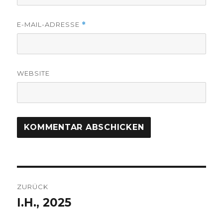
E-MAIL-ADRESSE
*
WEBSITE
Beitragsnavigation
ZURÜCK
I.H., 2025
Vorheriger
Beitrag: