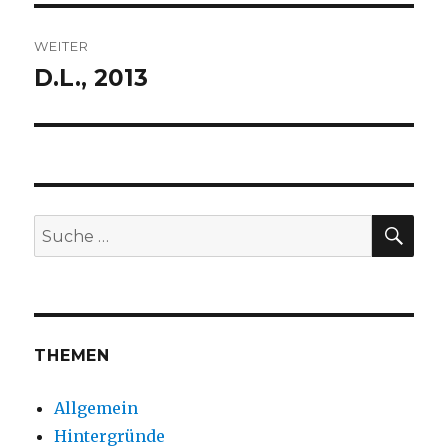
WEITER
D.L., 2013
Nächster
Beitrag:
SUC
Suche
nach:
THEMEN
Allgemein
Hintergründe