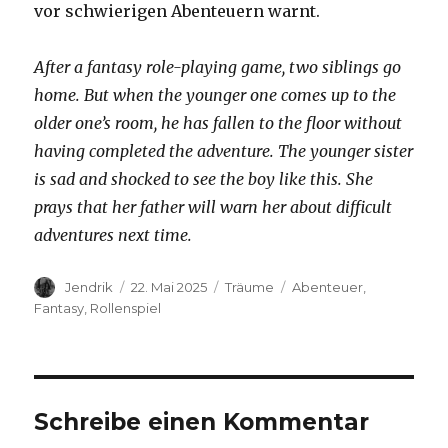
vor schwierigen Abenteuern warnt.
After a fantasy role-playing game, two siblings go
home. But when the younger one comes up to the
older one’s room, he has fallen to the floor without
having completed the adventure. The younger sister
is sad and shocked to see the boy like this. She
prays that her father will warn her about difficult
adventures next time.
Autor
Veröffentlicht
Kategorien
Schlagwörter
Jendrik
22. Mai 2025
Träume
Abenteuer
,
am
Fantasy
,
Rollenspiel
Schreibe einen Kommentar