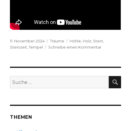
Veröffentlicht
Kategorien
Schlagwörter
11. November 2024
Träume
Höhle
,
Holz
,
Stein
,
am
zu
Steinzeit
,
Tempel
Schreibe einen Kommentar
J.H.
16.08.24
K.I.
SUC
Suche
nach:
THEMEN