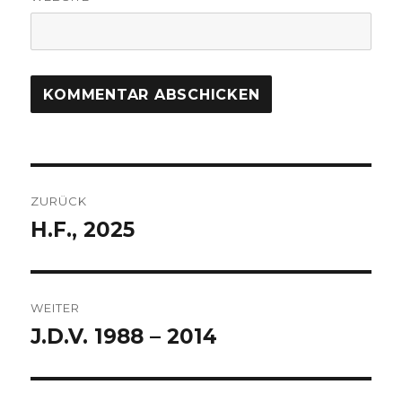
Beitragsnavigation
ZURÜCK
H.F., 2025
Vorheriger
Beitrag:
WEITER
J.D.V. 1988 – 2014
Nächster
Beitrag: