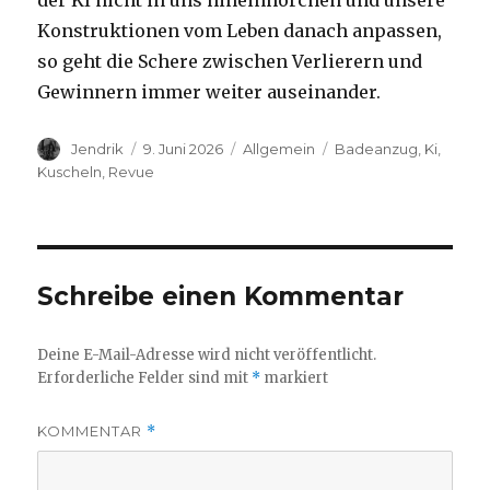
der KI nicht in uns hineinhorchen und unsere
Konstruktionen vom Leben danach anpassen,
so geht die Schere zwischen Verlierern und
Gewinnern immer weiter auseinander.
Autor
Veröffentlicht
Kategorien
Schlagwörter
Jendrik
9. Juni 2026
Allgemein
Badeanzug
,
Ki
,
am
Kuscheln
,
Revue
Schreibe einen Kommentar
Deine E-Mail-Adresse wird nicht veröffentlicht.
Erforderliche Felder sind mit
*
markiert
KOMMENTAR
*