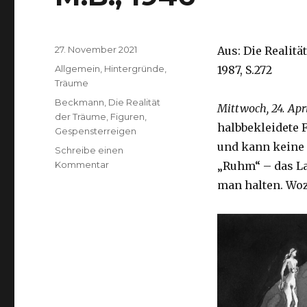
Veröffentlicht
27. November 2021
Aus: Die Realit
am
Kategorien
Allgemein
,
Hintergründe
,
1987, S.272
Träume
Schlagwörter
Beckmann
,
Die Realität
Mittwoch, 24. Apr
der Träume
,
Figuren
,
halbbekleidete F
Gespensterreigen
und kann keine h
Schreibe einen
zu
Kommentar
„Ruhm“ – das La
M.B.,
man halten. Wo
1946