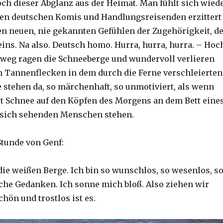
och dieser Abglanz aus der Heimat. Man fühlt sich wied
en deutschen Komis und Handlungsreisenden erzittert
en neuen, nie gekannten Gefühlen der Zugehörigkeit, d
ns. Na also. Deutsch homo. Hurra, hurra, hurra. – Hoc
 weg ragen die Schneeberge und wundervoll verlieren
n Tannenflecken in dem durch die Ferne verschleierten
e stehen da, so märchenhaft, so unmotiviert, als wenn
t Schnee auf den Köpfen des Morgens an dem Bett eine
 sich sehenden Menschen stehen.
 Stunde von Genf:
die weißen Berge. Ich bin so wunschlos, so wesenlos, s
he Gedanken. Ich sonne mich bloß. Also ziehen wir
chön und trostlos ist es.