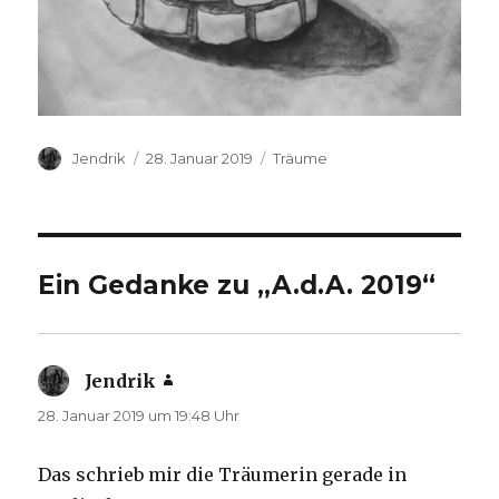
Autor
Veröffentlicht
Kategorien
Jendrik
28. Januar 2019
Träume
am
Ein Gedanke zu „A.d.A. 2019“
Jendrik
sagt:
28. Januar 2019 um 19:48 Uhr
Das schrieb mir die Träumerin gerade in