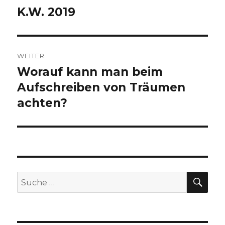
K.W. 2019
Vorheriger
Beitrag:
WEITER
Worauf kann man beim
Nächster
Beitrag:
Aufschreiben von Träumen
achten?
SUC
Suche
nach: