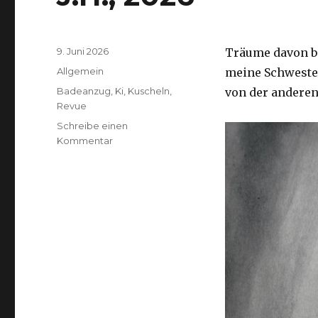
Veröffentlicht
9. Juni 2026
Träume davon be
am
Kategorien
Allgemein
meine Schwester
Schlagwörter
Badeanzug
,
Ki
,
Kuscheln
,
von der anderen 
Revue
Schreibe einen
zu
Kommentar
J.H.,
2026