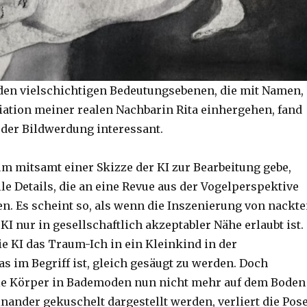
en vielschichtigen Bedeutungsebenen, die mit Namen,
ziation meiner realen Nachbarin Rita einhergehen, fand
 der Bildwerdung interessant.
um mitsamt einer Skizze der KI zur Bearbeitung gebe,
lle Details, die an eine Revue aus der Vogelperspektive
n. Es scheint so, als wenn die Inszenierung von nackt
KI nur in gesellschaftlich akzeptabler Nähe erlaubt ist.
ie KI das Traum-Ich in ein Kleinkind in der
as im Begriff ist, gleich gesäugt zu werden. Doch
die Körper in Bademoden nun nicht mehr auf dem Boden
nander gekuschelt dargestellt werden, verliert die Pos