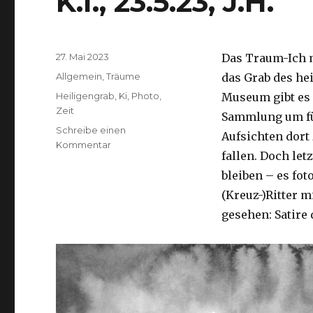
K.I., 23.5.23, J.H.
Veröffentlicht
27. Mai 2023
Das Traum-Ich m
am
Kategorien
Allgemein
,
Träume
das Grab des he
Schlagwörter
Heiligengrab
,
Ki
,
Photo
,
Museum gibt es 
Zeit
Sammlung um fün
Schreibe einen
Aufsichten dort
zu
Kommentar
fallen. Doch let
K.I.,
23.5.23,
bleiben – es fot
J.H.
(Kreuz-)Ritter m
gesehen: Satire 