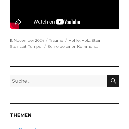
Veröffentlicht
Kategorien
Schlagwörter
11. November 2024
Träume
Höhle
,
Holz
,
Stein
,
am
zu
Steinzeit
,
Tempel
Schreibe einen Kommentar
J.H.
16.08.24
K.I.
SUC
Suche
nach:
THEMEN