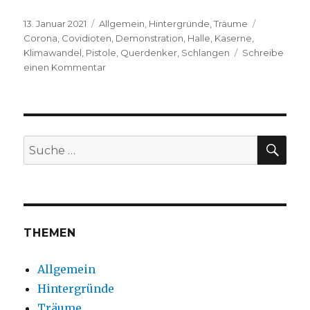
Veröffentlicht
Kategorien
Schlagwör
13. Januar 2021
Allgemein
,
Hintergründe
,
Träume
am
Corona
,
Covidioten
,
Demonstration
,
Halle
,
Kaserne
,
Klimawandel
,
Pistole
,
Querdenker
,
Schlangen
Schreibe
zu
einen Kommentar
J.H.,
2021
SUC
Suche
nach:
THEMEN
Allgemein
Hintergründe
Träume