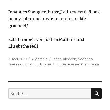
Johannes Spengler, https://tell-review.de/hans-
henny-jahnn-oder-wie-man-eine-sekte-
gruendet/
Schülerarbeit von Joshua Martens und
Elisabetha Nell
Veröffentlicht
Kategorien
Schlagwörter
2. April 2023
Allgemein
Jahnn
,
Klecken
,
Neogrino
,
am
zu
Traumreich
,
Ugrino
,
Utopie
Schreibe einen Kommentar
NEOG
–
Der
Glaub
an
SUC
Suche
ein
nach:
Traum
heute