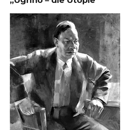
„Ugrino – die Utopie“