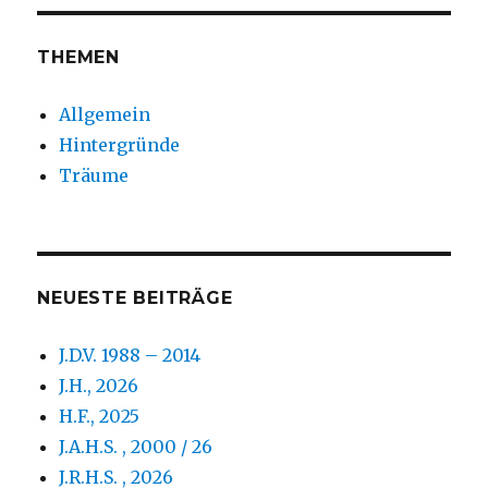
&
Rück
zur
THEMEN
Kleck
Leben
Allgemein
„Ugri
–
Hintergründe
die
Träume
Utopi
NEUESTE BEITRÄGE
J.D.V. 1988 – 2014
J.H., 2026
H.F., 2025
J.A.H.S. , 2000 / 26
J.R.H.S. , 2026