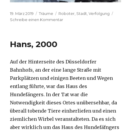
Veröffentlicht
Kategorien
Schlagwörter
19. März 2019
Träume
Roboter
,
Stadt
,
Verfolgung
am
zu
Schreibe einen Kommentar
Naranja,
1999
Hans, 2000
Auf der Hinterseite des Düsseldorfer
Bahnhofs, an der eine lange Straße mit
Parkplätzen und einigen Beeten und Wegen
entlang führte, war das Haus des
Hundefängers. In der Tat war die
Notwendigkeit dieses Ortes unübersehbar, da
überall tobende Tiere einherliefen und einen
ziemlichen Wirbel veranstalteten. Da es sich
aber wirklich um das Haus des Hundefäfngers