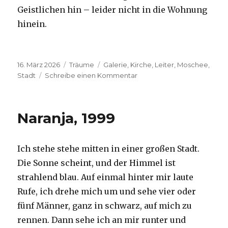
Geistlichen hin – leider nicht in die Wohnung
hinein.
Veröffentlicht
Kategorien
Schlagwörter
16. März 2026
Träume
Galerie
,
Kirche
,
Leiter
,
Moschee
,
am
zu
Stadt
Schreibe einen Kommentar
J.H.,
2026
Naranja, 1999
Ich stehe stehe mitten in einer großen Stadt.
Die Sonne scheint, und der Himmel ist
strahlend blau. Auf einmal hinter mir laute
Rufe, ich drehe mich um und sehe vier oder
fünf Männer, ganz in schwarz, auf mich zu
rennen. Dann sehe ich an mir runter und