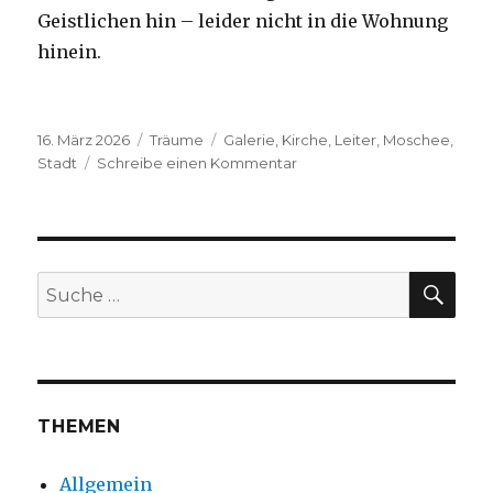
Geistlichen hin – leider nicht in die Wohnung
hinein.
Veröffentlicht
Kategorien
Schlagwörter
16. März 2026
Träume
Galerie
,
Kirche
,
Leiter
,
Moschee
,
am
zu
Stadt
Schreibe einen Kommentar
J.H.,
2026
SUC
Suche
nach:
THEMEN
Allgemein