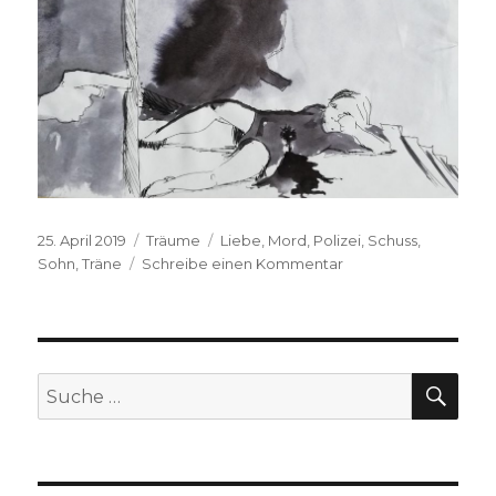
Veröffentlicht
Kategorien
Schlagwörter
25. April 2019
Träume
Liebe
,
Mord
,
Polizei
,
Schuss
,
am
zu
Sohn
,
Träne
Schreibe einen Kommentar
Anonym,
2015
SUC
Suche
nach: