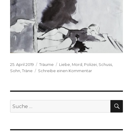
Veröffentlicht
Kategorien
Schlagwörter
25. April 2019
Träume
Liebe
,
Mord
,
Polizei
,
Schuss
,
am
zu
Sohn
,
Träne
Schreibe einen Kommentar
Anonym,
2015
SUC
Suche
nach: