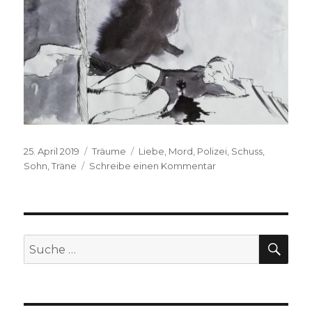
Veröffentlicht
Kategorien
Schlagwörter
25. April 2019
Träume
Liebe
,
Mord
,
Polizei
,
Schuss
,
am
zu
Sohn
,
Träne
Schreibe einen Kommentar
Anonym,
2015
SUC
Suche
nach: