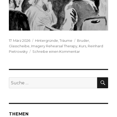
Veröffentlicht
Kategorien
Schlagwörter
17. März 2026
Hintergründe
,
Träume
Bruder
,
am
Glasscheibe
,
Imagery Rehearsal Therapy
,
Kurs
,
Reinhard
zu
Pietrowsky
Schreibe einen Kommentar
J.R.H.S.
,
2026
SUC
Suche
nach:
THEMEN