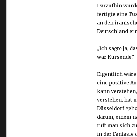
Daraufhin wurde
fertigte eine T
an den iranisch
Deutschland er
„Ich sagte ja, d
war Kursende.“
Eigentlich wäre
eine positive A
kann verstehen, 
verstehen, hat 
Düsseldorf geho
darum, einem nä
ruft man sich z
in der Fantasie