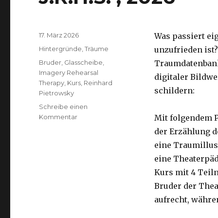
Veröffentlicht
17. März 2026
Was passiert eig
am
Kategorien
Hintergründe
,
Träume
unzufrieden ist?
Schlagwörter
Bruder
,
Glasscheibe
,
Traumdatenbank 
Imagery Rehearsal
digitaler Bildw
Therapy
,
Kurs
,
Reinhard
schildern:
Pietrowsky
Schreibe einen
zu
Kommentar
Mit folgendem P
J.R.H.S.
der Erzählung d
,
eine Traumillus
2026
eine Theaterpä
Kurs mit 4 Teil
Bruder der Thea
aufrecht, währe