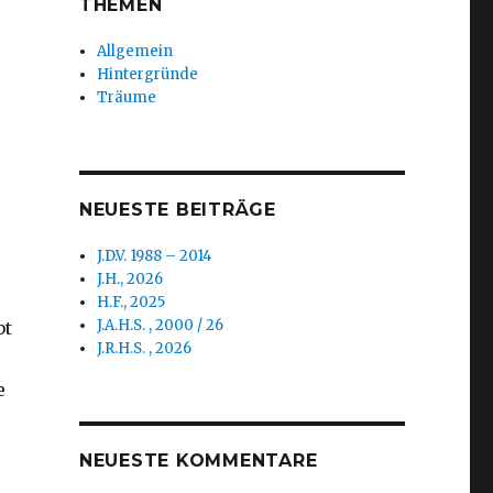
THEMEN
Allgemein
Hintergründe
Träume
NEUESTE BEITRÄGE
J.D.V. 1988 – 2014
J.H., 2026
H.F., 2025
J.A.H.S. , 2000 / 26
bt
J.R.H.S. , 2026
e
NEUESTE KOMMENTARE