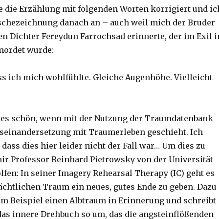
 die Erzählung mit folgenden Worten korrigiert und ic
uschezeichnung danach an – auch weil mich der Bruder
en Dichter Fereydun Farrochsad erinnerte, der im Exil i
mordet wurde:
ass ich mich wohlfühlte. Gleiche Augenhöhe. Vielleicht
 es schön, wenn mit der Nutzung der Traumdatenbank
useinandersetzung mit Traumerleben geschieht. Ich
dass dies hier leider nicht der Fall war… Um dies zu
mir Professor Reinhard Pietrowsky von der Universität
lfen: In seiner Imagery Rehearsal Therapy (IC) geht es
chtlichen Traum ein neues, gutes Ende zu geben. Dazu
um Beispiel einen Albtraum in Erinnerung und schreibt
 das innere Drehbuch so um, das die angsteinflößenden