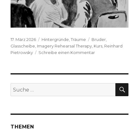
Veröffentlicht
Kategorien
Schlagwörter
17. März 2026
Hintergründe
,
Träume
Bruder
,
am
Glasscheibe
,
Imagery Rehearsal Therapy
,
Kurs
,
Reinhard
zu
Pietrowsky
Schreibe einen Kommentar
J.R.H.S.
,
2026
SUC
Suche
nach:
THEMEN