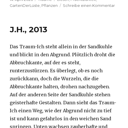
am
zu
GartenDerLüste
,
Pflanzen
Schreibe einen Kommentar
H.F.,
2025
J.H., 2013
Das Traum-Ich steht allein in der Sandkuhle
und blickt in den Abgrund. Plötzlich droht die
Abbruchkante, auf der es steht,
runterzustürzen. Es überlegt, ob es noch
zurückkann, doch die Wurzeln, die die
Abbruchkante halten, drohen nachzugeben.
Auf der anderen Seite der Sandkuhle stehen
geisterhafte Gestalten. Dann sieht das Traum-
Ich einen Weg, wie der Abgrund nicht zu tief
ist und kann gefahrlos in den weichen Sand
springen. Unten wachsen zauberhafte und