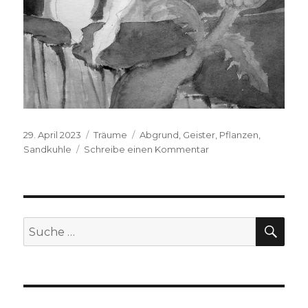
Veröffentlicht
Kategorien
Schlagwörter
29. April 2023
Träume
Abgrund
,
Geister
,
Pflanzen
,
am
zu
Sandkuhle
Schreibe einen Kommentar
J.H.,
2013
SUC
Suche
nach: