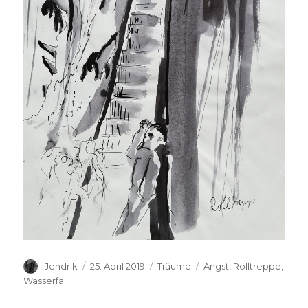
Autor
Veröffentlicht
Kategorien
Schlagwörter
Jendrik
25. April 2019
Träume
Angst
,
Rolltreppe
,
am
Wasserfall