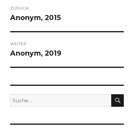
Beitragsnavigation
ZURÜCK
Anonym, 2015
Vorheriger
Beitrag:
WEITER
Anonym, 2019
Nächster
Beitrag:
SUC
Suche
nach: