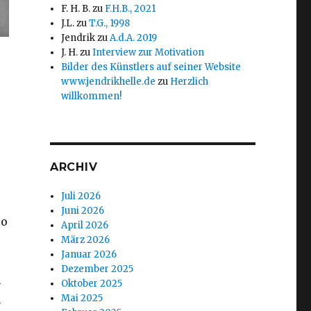
F. H. B.
zu
F.H.B., 2021
J.L.
zu
T.G., 1998
Jendrik
zu
A.d.A. 2019
J. H.
zu
Interview zur Motivation
Bilder des Künstlers auf seiner Website
www.jendrikhelle.de
zu
Herzlich
willkommen!
ARCHIV
Juli 2026
Juni 2026
so
April 2026
März 2026
Januar 2026
Dezember 2025
n
Oktober 2025
n
Mai 2025