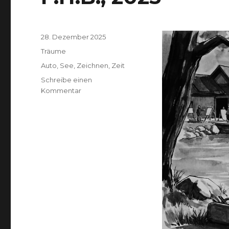
Veröffentlicht
28. Dezember 2025
am
Kategorien
Träume
Schlagwörter
Auto
,
See
,
Zeichnen
,
Zeit
Schreibe einen
zu
Kommentar
F.H.B.,
2025