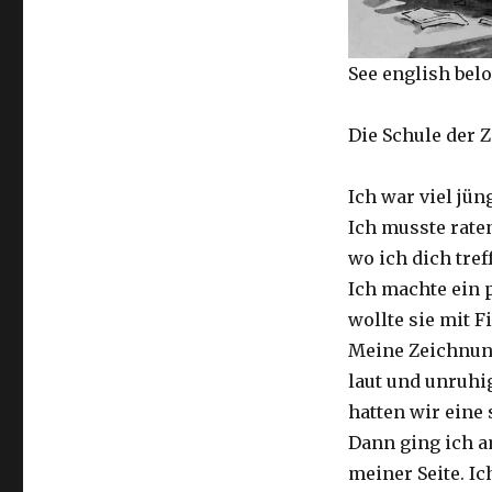
See english bel
Die Schule der Z
Ich war viel jü
Ich musste rate
wo ich dich tref
Ich machte ein p
wollte sie mit F
Meine Zeichnung
laut und unruhig
hatten wir eine
Dann ging ich a
meiner Seite. I