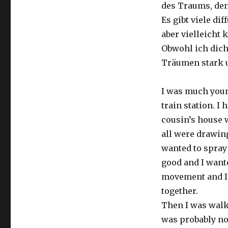
des Traums, denn
Es gibt viele di
aber vielleicht
Obwohl ich dich
Träumen stark u
I was much young
train station. I
cousin’s house 
all were drawing.
wanted to spray 
good and I want
movement and I 
together.
Then I was walki
was probably not