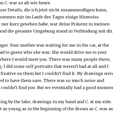
 C. war so alt wie heute.
ffuse Details, die ich jetzt nicht zusammenfügen kann,
 kommen mir im Laufe des Tages einige Hinweise.
 nur kurz gesehen habe, war deine Präsenz in meinen
nd die gesamte Umgebung stand in Verbindung mit dir
er. Your mother was waiting for me in the car, at the
 had to guess who she was. She would drive me to your
where I would meet you. There was many people there,
 I did some self portraits that weren’t bad at all and I
fixative on them but I couldn’t find it. My drawings wer
ed to have them save. There was so much noise and
couldn’t find you. But we eventually had a good momen
ng by the lake, drawings in my hand and C. at my side. 
 as young as in the beginning of the dream as C. was as