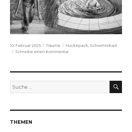
Veröffentlicht
Kategorien
Schlagwörter
10. Februar 2025
Träume
Huckepack
,
Schwimmbad
am
zu
Schreibe einen Kommentar
S.H.,
2025
SUC
Suche
nach:
THEMEN