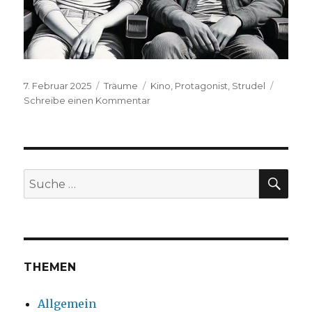
Veröffentlicht
Kategorien
Schlagwörter
7. Februar 2025
Träume
Kino
,
Protagonist
,
Strudel
am
zu
Schreibe einen Kommentar
S.H.,
2025
SUC
Suche
nach:
THEMEN
Allgemein