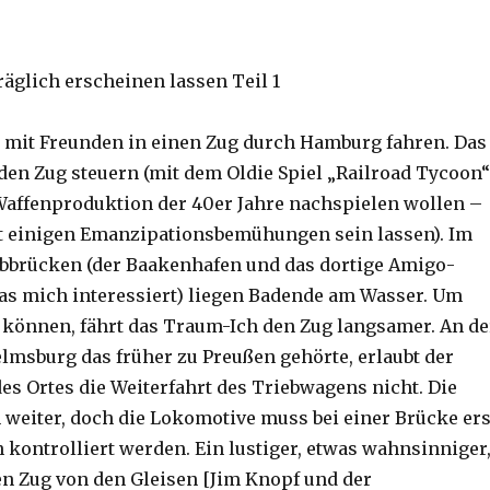
räglich erscheinen lassen Teil 1
mit Freunden in einen Zug durch Hamburg fahren. Das
den Zug steuern (mit dem Oldie Spiel „Railroad Tycoon“
affenproduktion der 40er Jahre nachspielen wollen –
t einigen Emanzipationsbemühungen sein lassen). Im
lbbrücken (der Baakenhafen und das dortige Amigo-
s mich interessiert) liegen Badende am Wasser. Um
 können, fährt das Traum-Ich den Zug langsamer. An de
lmsburg das früher zu Preußen gehörte, erlaubt der
es Ortes die Weiterfahrt des Triebwagens nicht. Die
weiter, doch die Lokomotive muss bei einer Brücke ers
 kontrolliert werden. Ein lustiger, etwas wahnsinniger
en Zug von den Gleisen [Jim Knopf und der