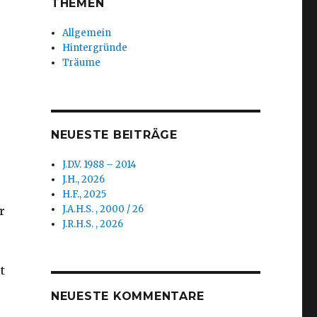
THEMEN
Allgemein
Hintergründe
Träume
NEUESTE BEITRÄGE
J.D.V. 1988 – 2014
J.H., 2026
H.F., 2025
J.A.H.S. , 2000 / 26
r
J.R.H.S. , 2026
t
,
NEUESTE KOMMENTARE