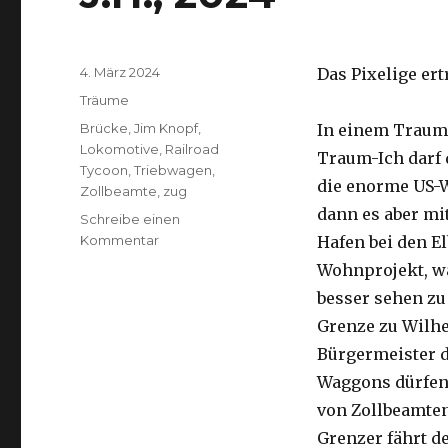
Veröffentlicht
4. März 2024
Das Pixelige ert
am
Kategorien
Träume
Schlagwörter
Brücke
,
Jim Knopf
,
In einem Traum 
Lokomotive
,
Railroad
Traum-Ich darf 
Tycoon
,
Triebwagen
,
die enorme US-W
Zollbeamte
,
zug
dann es aber mi
Schreibe einen
zu
Kommentar
Hafen bei den E
J.H.,
Wohnprojekt, wa
2024
besser sehen zu
Grenze zu Wilhe
Bürgermeister d
Waggons dürfen 
von Zollbeamten
Grenzer fährt d