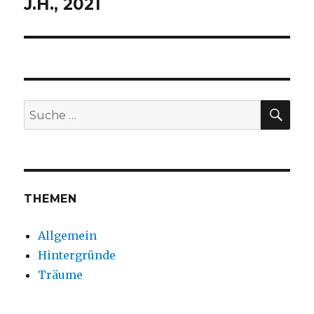
J.H., 2021
Nächster
Beitrag:
SUC
Suche
nach:
THEMEN
Allgemein
Hintergründe
Träume