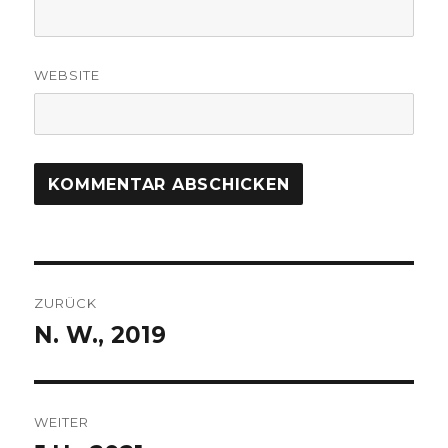
WEBSITE
Beitragsnavigation
ZURÜCK
N. W., 2019
Vorheriger
Beitrag:
WEITER