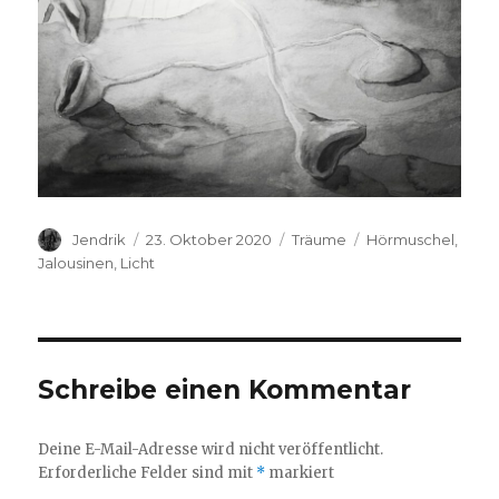
Autor
Veröffentlicht
Kategorien
Schlagwörter
Jendrik
23. Oktober 2020
Träume
Hörmuschel
,
am
Jalousinen
,
Licht
Schreibe einen Kommentar
Deine E-Mail-Adresse wird nicht veröffentlicht.
Erforderliche Felder sind mit
*
markiert